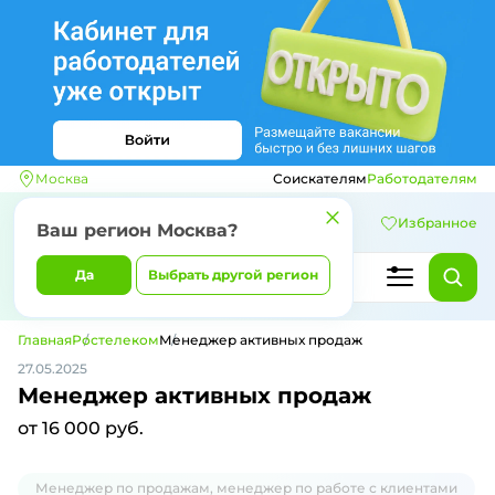
Москва
Соискателям
Работодателям
Избранное
Ваш регион
Москва
?
Да
Выбрать другой регион
Главная
Ростелеком
Менеджер активных продаж
27.05.2025
Менеджер активных продаж
от 16 000 руб.
Менеджер по продажам, менеджер по работе с клиентами