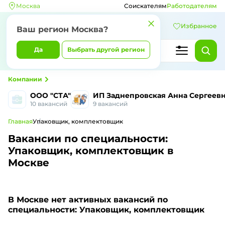
Москва
Соискателям
Работодателям
Избранное
Ваш регион Москва?
Да
Выбрать другой регион
Компании
ООО "СТА"
ИП Заднепровская Анна Сергеев
10 вакансий
9 вакансий
Главная
Упаковщик, комплектовщик
Вакансии по специальности:
Упаковщик, комплектовщик в
Москве
В Москве
нет активных вакансий по
специальности: Упаковщик, комплектовщик