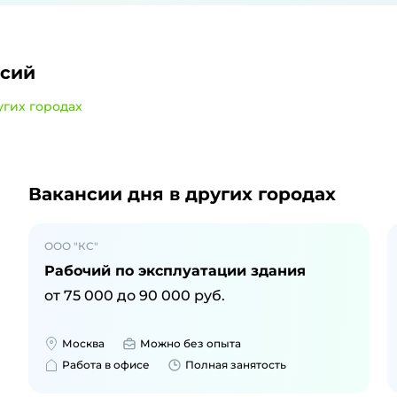
нсий
угих городах
и
в Байкальске
Вакансии дня
в других городах
ООО "КС"
Рабочий по эксплуатации здания
от
75 000
до
90 000
руб.
Москва
Можно без опыта
Работа в офисе
Полная занятость