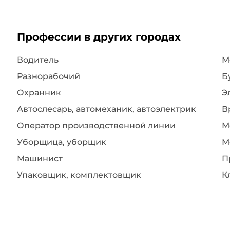
Профессии в других городах
Водитель
Разнорабочий
Б
Охранник
Э
Автослесарь, автомеханик, автоэлектрик
В
Оператор производственной линии
М
Уборщица, уборщик
М
Машинист
П
Упаковщик, комплектовщик
К