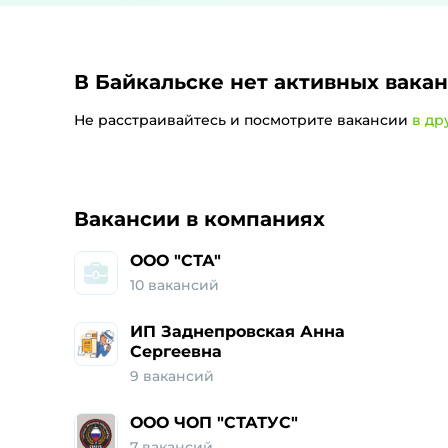
В Байкальске
нет активных вака
Не расстраивайтесь и посмотрите вакансии
в др
Работа и ваканси
Вакансии в компаниях
ООО "СТА"
10
вакансий
ИП Заднепровская Анна
Сергеевна
9
вакансий
ООО ЧОП "СТАТУС"
7
вакансий