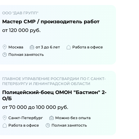
ООО "ДАВ ГРУПП"
Мастер СМР / производитель работ
от
120 000
руб.
Москва
от 3 до 6 лет
Работа в офисе
Полная занятость
ГЛАВНОЕ УПРАВЛЕНИЕ РОСГВАРДИИ ПО Г. САНКТ-
ПЕТЕРБУРГУ И ЛЕНИНГРАДСКОЙ ОБЛАСТИ
Полицейский-боец ОМОН "Бастион" 2-
О/Б
от
70 000
до
100 000
руб.
Санкт-Петербург
Можно без опыта
Работа в офисе
Полная занятость