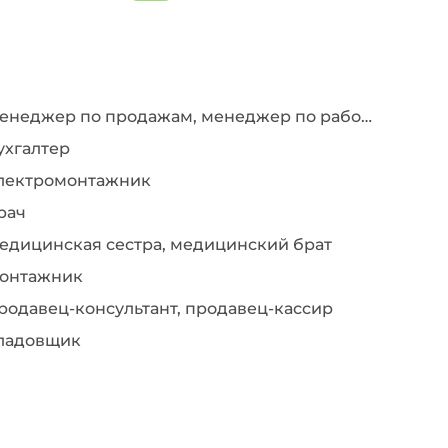
Менеджер по продажам, менеджер по работе с клиентами
ухгалтер
лектромонтажник
рач
едицинская сестра, медицинский брат
онтажник
родавец-консультант, продавец-кассир
ладовщик