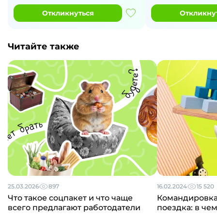
Откликнуться
Откликну
Читайте также
25.03.2026
897
16.02.2024
15 520
Что такое соцпакет и что чаще
Командировка
всего предлагают работодатели
поездка: в че