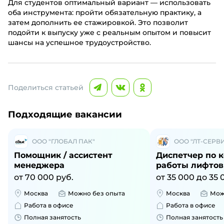
Для студентов оптимальный вариант — использовать
оба инструмента: пройти обязательную практику, а
затем дополнить ее стажировкой. Это позволит
подойти к выпуску уже с реальным опытом и повысит
шансы на успешное трудоустройство.
Поделиться статьей
Подходящие вакансии
ООО "ГЛОБАЛ ПАК"
ООО "ЛТ-СЕРВ
Помощник / ассистент
Диспетчер по 
менеджера
работы лифтов
от 70 000 руб.
от 35 000 до 35 
Москва
Можно без опыта
Москва
Мож
Работа в офисе
Работа в офисе
Полная занятость
Полная занятость