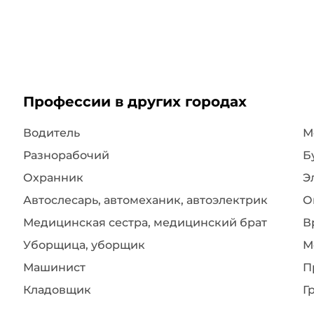
Профессии в других городах
Водитель
Разнорабочий
Б
Охранник
Э
Автослесарь, автомеханик, автоэлектрик
О
Медицинская сестра, медицинский брат
В
Уборщица, уборщик
М
Машинист
П
Кладовщик
Г