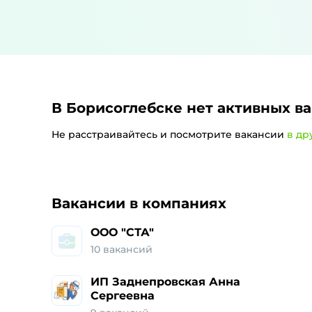
В Борисоглебске
нет активных в
Не расстраивайтесь и посмотрите вакансии
в др
Работа и ваканси
Вакансии в компаниях
ООО "СТА"
10
вакансий
ИП Заднепровская Анна
Сергеевна