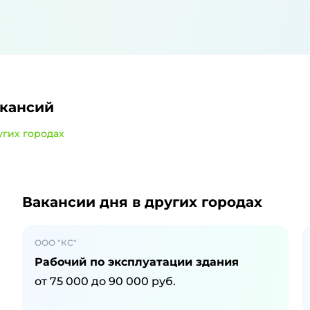
акансий
угих городах
и
в Борисоглебске
Вакансии дня
в других городах
ООО "КС"
Рабочий по эксплуатации здания
от
75 000
до
90 000
руб.