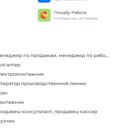
Пикабу Работа
Сообщество на Пикабу
Менеджер по продажам, менеджер по работе с клиентами
ухгалтер
лектромонтажник
ператор производственной линии
рач
онтажник
родавец-консультант, продавец-кассир
рузчик