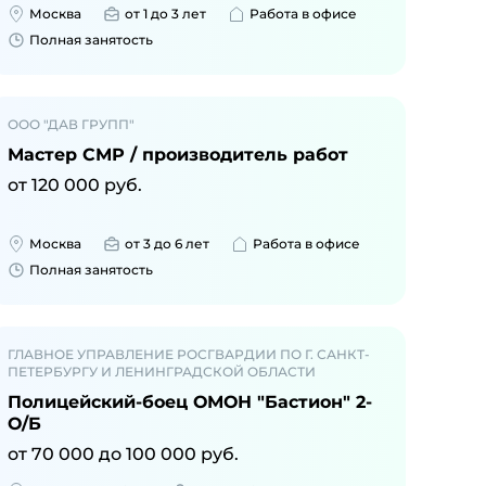
Москва
от 1 до 3 лет
Работа в офисе
Полная занятость
ООО "ДАВ ГРУПП"
Мастер СМР / производитель работ
от
120 000
руб.
Москва
от 3 до 6 лет
Работа в офисе
Полная занятость
ГЛАВНОЕ УПРАВЛЕНИЕ РОСГВАРДИИ ПО Г. САНКТ-
ПЕТЕРБУРГУ И ЛЕНИНГРАДСКОЙ ОБЛАСТИ
Полицейский-боец ОМОН "Бастион" 2-
О/Б
от
70 000
до
100 000
руб.