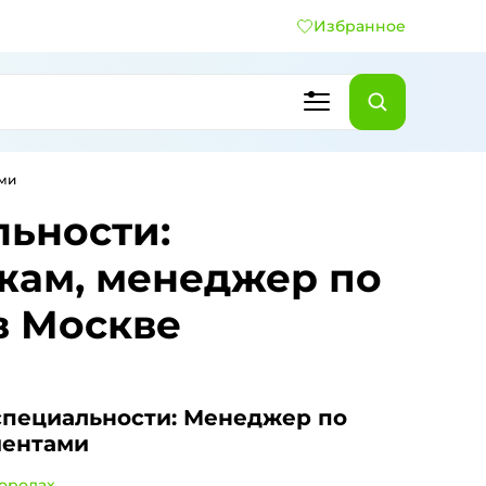
Избранное
ами
льности:
жам, менеджер по
в Москве
специальности: Менеджер по
иентами
городах