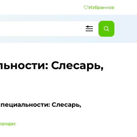
Избранное
ьности: Слесарь,
специальности: Слесарь,
городах