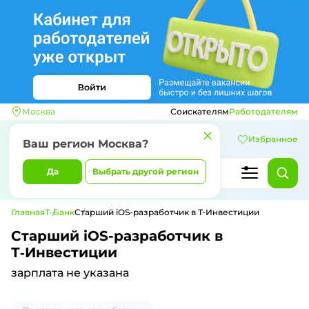
Москва
Соискателям
Работодателям
Избранное
Ваш регион
Москва
?
Да
Выбрать другой регион
Главная
Т-Банк
Старший iOS-разработчик в Т‑Инвестиции
Старший iOS-разработчик в
Т‑Инвестиции
зарплата не указана