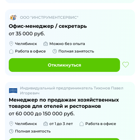
ООО "ИНСТРУМЕНТСЕРВИС"
Офис-менеджер / секретарь
от
35 000
руб.
Челябинск
Можно без опыта
Работа в офисе
Полная занятость
Откликнуться
Индивидуальный предприниматель Тихонов Павел
Игоревич
Менеджер по продажам хозяйственных
товаров для отелей и ресторанов
от
60 000
до
150 000
руб.
Челябинск
от 1 до 3 лет
Работа в офисе
Полная занятость