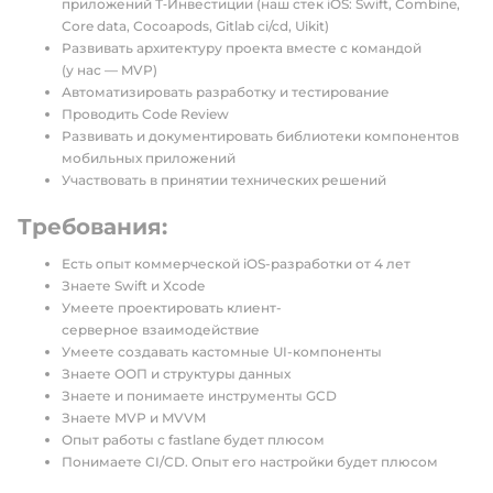
приложений Т‑Инвестиции (наш стек iOS: Swift, Сombine,
Сore data, Сocoapods, Gitlab ci/cd, Uikit)
Развивать архитектуру проекта вместе с командой
(у нас — MVP)
Автоматизировать разработку и тестирование
Проводить Code Review
Развивать и документировать библиотеки компонентов
мобильных приложений
Участвовать в принятии технических решений
Требования:
Есть опыт коммерческой iOS-разработки от 4 лет
Знаете Swift и Хсode
Умеете проектировать клиент-
серверное взаимодействие
Умеете создавать кастомные UI-компоненты
Знаете ООП и структуры данных
Знаете и понимаете инструменты GCD
Знаете MVP и MVVM
Опыт работы с fastlane будет плюсом
Понимаете CI/CD. Опыт его настройки будет плюсом