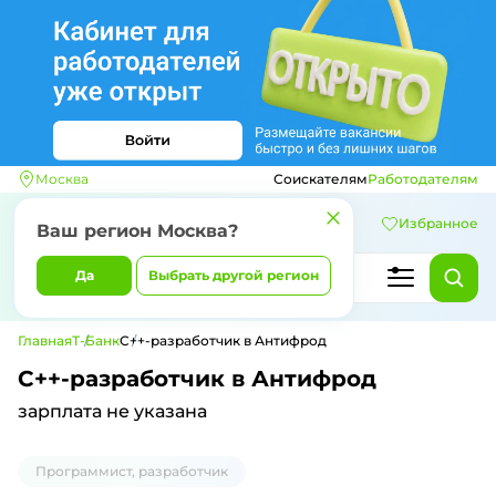
Москва
Соискателям
Работодателям
Избранное
Ваш регион
Москва
?
Да
Выбрать другой регион
Главная
Т-Банк
C++-разработчик в Антифрод
C++-разработчик в Антифрод
зарплата не указана
Программист, разработчик