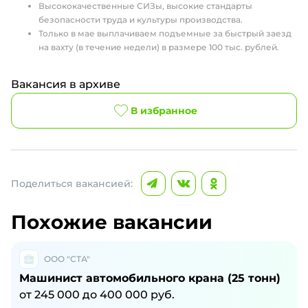
Высококачественные СИЗы, высокие стандарты
безопасности труда и культуры производства.
Только в мае выплачиваем подъемные за быстрый заезд
на вахту (в течение недели) в размере 100 тыс. рублей.
Вакансия в архиве
В избранное
Поделиться вакансией:
Похожие вакансии
ООО "СТА"
Машинист автомобильного крана (25 тонн)
от
245 000
до
400 000
руб.