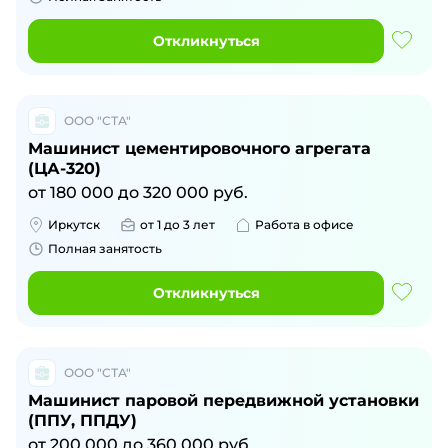
Откликнуться
ООО "СТА"
Машинист цементировочного агрегата
(ЦА-320)
от
180 000
до
320 000
руб.
Иркутск
от 1 до 3 лет
Работа в офисе
Полная занятость
Откликнуться
ООО "СТА"
Машинист паровой передвижной установки
(ППУ, ППДУ)
от
200 000
до
360 000
руб.