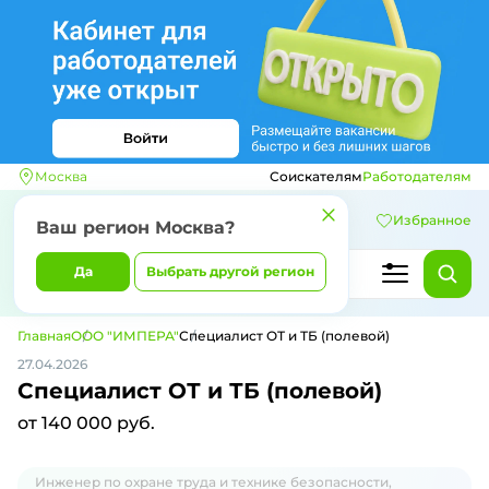
Москва
Соискателям
Работодателям
Избранное
Ваш регион
Москва
?
Да
Выбрать другой регион
Главная
ООО "ИМПЕРА"
Специалист ОТ и ТБ (полевой)
27.04.2026
Специалист ОТ и ТБ (полевой)
от 140 000 руб.
Инженер по охране труда и технике безопасности,