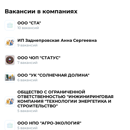
Работа и вакансии
в Кирово-Чепецке
Вакансии в компаниях
ООО "СТА"
10
вакансий
ИП Заднепровская Анна Сергеевна
9
вакансий
ООО ЧОП "СТАТУС"
7
вакансий
ООО "УК "СОЛНЕЧНАЯ ДОЛИНА"
6
вакансий
ОБЩЕСТВО С ОГРАНИЧЕННОЙ
ОТВЕТСТВЕННОСТЬЮ "ИНЖИНИРИНГОВАЯ
КОМПАНИЯ "ТЕХНОЛОГИИ ЭНЕРГЕТИКА И
СТРОИТЕЛЬСТВО"
5
вакансий
ООО НПО "АГРО-ЭКОЛОГИЯ"
5
вакансий