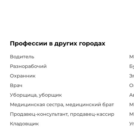
Профессии в других городах
Водитель
Разнорабочий
Б
Охранник
Э
Врач
О
Уборщица, уборщик
А
Медицинская сестра, медицинский брат
М
Продавец-консультант, продавец-кассир
М
Кладовщик
У