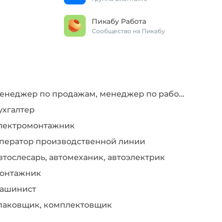
Пикабу Работа
Сообщество на Пикабу
Менеджер по продажам, менеджер по работе с клиентами
ухгалтер
лектромонтажник
ператор производственной линии
втослесарь, автомеханик, автоэлектрик
онтажник
ашинист
паковщик, комплектовщик