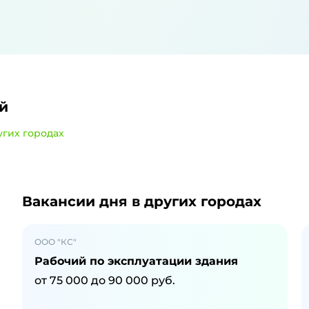
й
угих городах
и
в Коряжме
Вакансии дня
в других городах
ООО "КС"
Рабочий по эксплуатации здания
от
75 000
до
90 000
руб.