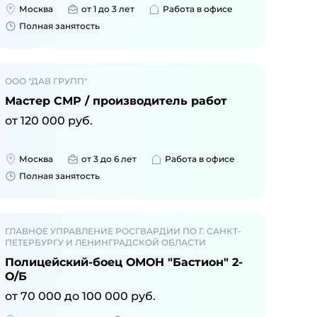
Москва
от 1 до 3 лет
Работа в офисе
Полная занятость
ООО "ДАВ ГРУПП"
Мастер СМР / производитель работ
от
120 000
руб.
Москва
от 3 до 6 лет
Работа в офисе
Полная занятость
ГЛАВНОЕ УПРАВЛЕНИЕ РОСГВАРДИИ ПО Г. САНКТ-
ПЕТЕРБУРГУ И ЛЕНИНГРАДСКОЙ ОБЛАСТИ
Полицейский-боец ОМОН "Бастион" 2-
О/Б
от
70 000
до
100 000
руб.