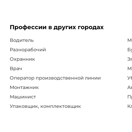
Профессии в других городах
Водитель
Разнорабочий
Б
Охранник
Э
Врач
М
Оператор производственной линии
У
Монтажник
А
Машинист
П
Упаковщик, комплектовщик
К