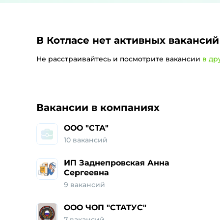
В Котласе
нет активных вакансий
Не расстраивайтесь и посмотрите вакансии
в др
Работа и ваканси
Вакансии в компаниях
ООО "СТА"
10
вакансий
ИП Заднепровская Анна
Сергеевна
9
вакансий
ООО ЧОП "СТАТУС"
7
вакансий