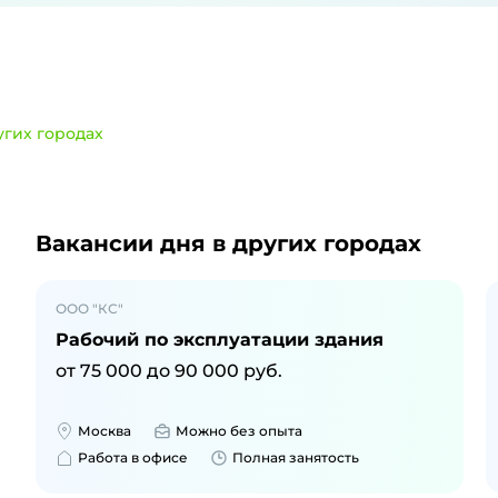
угих городах
и
в Котласе
Вакансии дня
в других городах
ООО "КС"
Рабочий по эксплуатации здания
от
75 000
до
90 000
руб.
Москва
Можно без опыта
Работа в офисе
Полная занятость