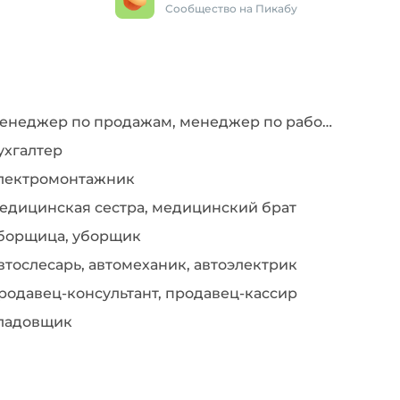
Сообщество на Пикабу
Менеджер по продажам, менеджер по работе с клиентами
ухгалтер
лектромонтажник
едицинская сестра, медицинский брат
борщица, уборщик
втослесарь, автомеханик, автоэлектрик
родавец-консультант, продавец-кассир
ладовщик