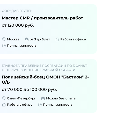
ООО "ДАВ ГРУПП"
Мастер СМР / производитель работ
от
120 000
руб.
Москва
от 3 до 6 лет
Работа в офисе
Полная занятость
ГЛАВНОЕ УПРАВЛЕНИЕ РОСГВАРДИИ ПО Г. САНКТ-
ПЕТЕРБУРГУ И ЛЕНИНГРАДСКОЙ ОБЛАСТИ
Полицейский-боец ОМОН "Бастион" 2-
О/Б
от
70 000
до
100 000
руб.
Санкт-Петербург
Можно без опыта
Работа в офисе
Полная занятость