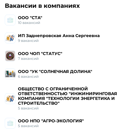
Работа и вакансии
в Коврове
Вакансии в компаниях
ООО "СТА"
10
вакансий
ИП Заднепровская Анна Сергеевна
9
вакансий
ООО ЧОП "СТАТУС"
7
вакансий
ООО "УК "СОЛНЕЧНАЯ ДОЛИНА"
6
вакансий
ОБЩЕСТВО С ОГРАНИЧЕННОЙ
ОТВЕТСТВЕННОСТЬЮ "ИНЖИНИРИНГОВАЯ
КОМПАНИЯ "ТЕХНОЛОГИИ ЭНЕРГЕТИКА И
СТРОИТЕЛЬСТВО"
5
вакансий
ООО НПО "АГРО-ЭКОЛОГИЯ"
5
вакансий