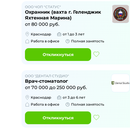
ООО ЧОП "СТАТУС"
Охранник (вахта г. Геленджик
Яхтенная Марина)
от
80 000
руб.
Краснодар
от 1 до 3 лет
Работа в офисе
Полная занятость
Откликнуться
ООО "ДЕНТАЛ СТУДИО"
Врач-стоматолог
от
70 000
до
250 000
руб.
Краснодар
от 3 до 6 лет
Работа в офисе
Полная занятость
Откликнуться