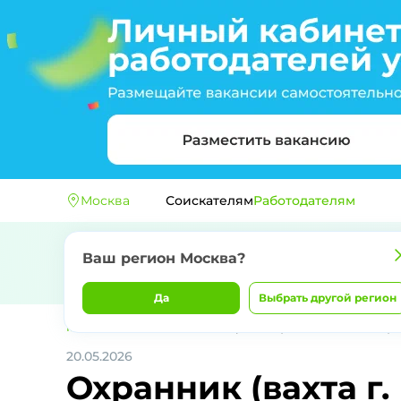
Москва
Соискателям
Работодателям
Ваш регион
Москва
?
Да
Выбрать другой регион
Главная
ООО ЧОП "СТАТУС"
Охранник (вахта г. Геленджик)
20.05.2026
Охранник (вахта г.