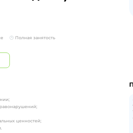
се
Полная занятость
П
нии;
правонарушений;
альных ценностей;
.