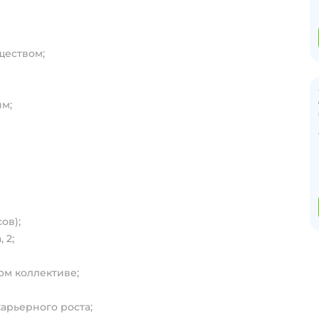
ществом;
ям;
ов);
 2;
ом коллективе;
арьерного роста;