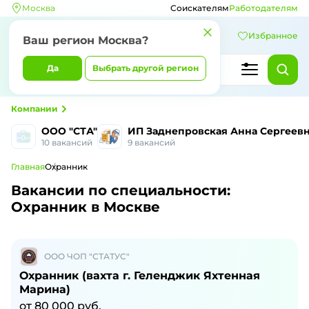
Москва
Соискателям
Работодателям
Избранное
Ваш регион Москва?
Да
Выбрать другой регион
Компании
ООО "СТА"
ИП Заднепровская Анна Сергеев
10 вакансий
9 вакансий
Главная
Охранник
Вакансии по специальности:
Охранник в Москве
ООО ЧОП "СТАТУС"
Охранник (вахта г. Геленджик Яхтенная
Марина)
от 80 000 руб.