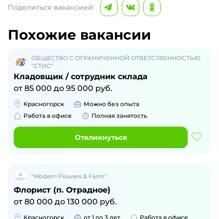
Поделиться вакансией:
Похожие вакансии
ОБЩЕСТВО С ОГРАНИЧЕННОЙ ОТВЕТСТВЕННОСТЬЮ
"СТИС"
Кладовщик / сотрудник склада
от
85 000
до
95 000
руб.
Красногорск
Можно без опыта
Работа в офисе
Полная занятость
Откликнуться
"Modern Flowers & Farm"
Флорист (п. Отрадное)
от
80 000
до
130 000
руб.
Красногорск
от 1 до 3 лет
Работа в офисе