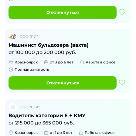
Откликнуться
ООО "РС"
Машинист бульдозера (вахта)
от
100 000
до
200 000
руб.
Красноярск
от 3 до 6 лет
Работа в офисе
Полная занятость
Откликнуться
ООО "СТА"
Водитель категории Е + КМУ
от
215 000
до
365 000
руб.
Красноярск
от 1 до 3 лет
Работа в офисе