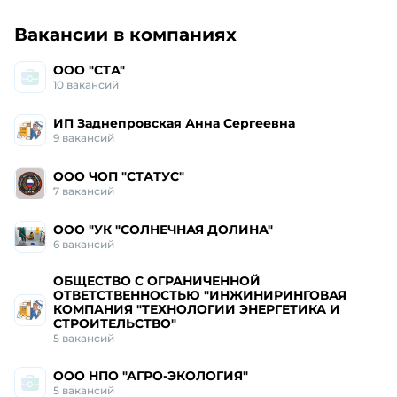
Работа и вакансии
в Курганинске
Вакансии в компаниях
ООО "СТА"
10
вакансий
ИП Заднепровская Анна Сергеевна
9
вакансий
ООО ЧОП "СТАТУС"
7
вакансий
ООО "УК "СОЛНЕЧНАЯ ДОЛИНА"
6
вакансий
ОБЩЕСТВО С ОГРАНИЧЕННОЙ
ОТВЕТСТВЕННОСТЬЮ "ИНЖИНИРИНГОВАЯ
КОМПАНИЯ "ТЕХНОЛОГИИ ЭНЕРГЕТИКА И
СТРОИТЕЛЬСТВО"
5
вакансий
ООО НПО "АГРО-ЭКОЛОГИЯ"
5
вакансий