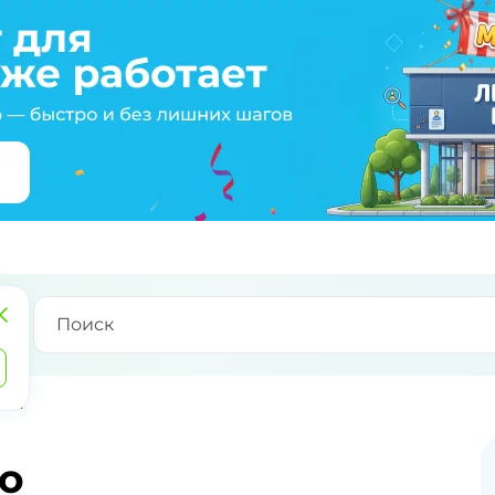
иля
о