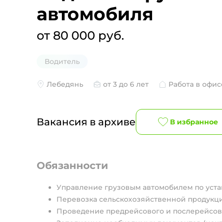
автомобиля
от 80 000 руб.
Водитель
Лебедянь
от 3 до 6 лет
Работа в офис
Вакансия в архиве
В избранное
Обязанности
Управление грузовым автомобилем по уст
Перевозка сельскохозяйственной продукци
Проведение предрейсового и послерейсово