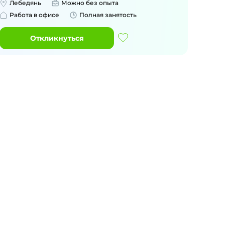
Лебедянь
Можно без опыта
Работа в офисе
Полная занятость
Откликнуться