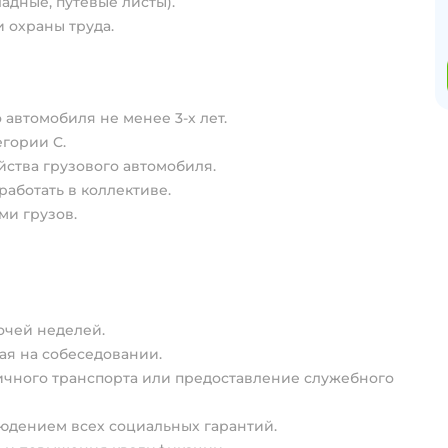
дные, путевые листы).
 охраны труда.
 автомобиля не менее 3-х лет.
гории C.
йства грузового автомобиля.
работать в коллективе.
ми грузов.
очей неделей.
ая на собеседовании.
ичного транспорта или предоставление служебного
юдением всех социальных гарантий.