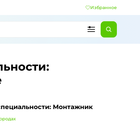
Избранное
льности:
е
специальности: Монтажник
городах