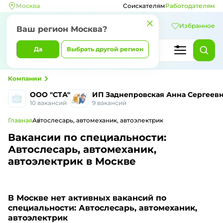
Москва
Соискателям
Работодателям
Избранное
Ваш регион Москва?
Да
Выбрать другой регион
Компании
ООО "СТА"
ИП Заднепровская Анна Сергеев
10 вакансий
9 вакансий
Главная
Автослесарь, автомеханик, автоэлектрик
Вакансии по специальности:
Автослесарь, автомеханик,
автоэлектрик в Москве
В Москве
нет активных вакансий по
специальности: Автослесарь, автомеханик,
автоэлектрик