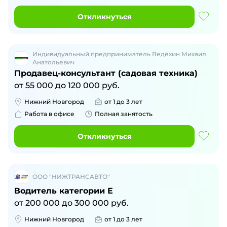
Откликнуться
Индивидуальный предприниматель Ведёхин Михаил
Анатольевич
Продавец-консультант (садовая техника)
от
55 000
до
120 000
руб.
Нижний Новгород
от 1 до 3 лет
Работа в офисе
Полная занятость
Откликнуться
ООО "НИЖТРАНСАВТО"
Водитель категории Е
от
200 000
до
300 000
руб.
Нижний Новгород
от 1 до 3 лет