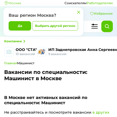
Москва
Соискателям
Работодателям
Избранное
Ваш регион Москва?
Да
Выбрать другой регион
Компании
ООО "СТА"
ИП Заднепровская Анна Сергеев
10 вакансий
9 вакансий
Главная
Машинист
Вакансии по специальности:
Машинист в Москве
В Москве
нет активных вакансий по
специальности: Машинист
Не расстраивайтесь и посмотрите вакансии
в других