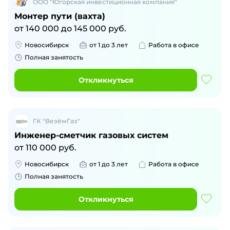
ООО "Югорская инвестиционная компания"
Монтер пути (вахта)
от
140 000
до
145 000
руб.
Новосибирск
от 1 до 3 лет
Работа в офисе
Полная занятость
Откликнуться
ГК "ВезёмГаз"
Инженер-сметчик газовых систем
от
110 000
руб.
Новосибирск
от 1 до 3 лет
Работа в офисе
Полная занятость
Откликнуться