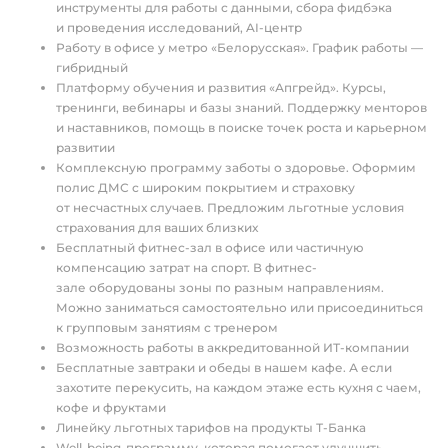
инструменты для работы с данными, сбора фидбэка
и проведения исследований, AI-центр
Работу в офисе у метро «Белорусская». График работы —
гибридный
Платформу обучения и развития «Апгрейд». Курсы,
тренинги, вебинары и базы знаний. Поддержку менторов
и наставников, помощь в поиске точек роста и карьерном
развитии
Комплексную программу заботы о здоровье. Оформим
полис ДМС с широким покрытием и страховку
от несчастных случаев. Предложим льготные условия
страхования для ваших близких
Бесплатный фитнес-зал в офисе или частичную
компенсацию затрат на спорт. В фитнес-
зале оборудованы зоны по разным направлениям.
Можно заниматься самостоятельно или присоединиться
к групповым занятиям с тренером
Возможность работы в аккредитованной ИТ-компании
Бесплатные завтраки и обеды в нашем кафе. А если
захотите перекусить, на каждом этаже есть кухня с чаем,
кофе и фруктами
Линейку льготных тарифов на продукты Т-Банка
Well-being-программу, которая помогает улучшить