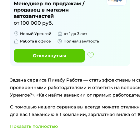
Менеджер по продажам /
продавец в магазин
автозапчастей
от
100 000
руб.
Новый Уренгой
от 1 до 3 лет
Работа в офисе
Полная занятость
Откликнуться
Задача сервиса Пикабу Работа — стать эффективным 
проверенными работодателями и ответить на вопросы
Уренгое
?», «Как найти вакансии от прямых работодат
С помощью нашего сервиса вы всегда можете откликн
для вас
1
вакансию
в
1
компании
, зарплатная вилка
от
1
Показать полностью