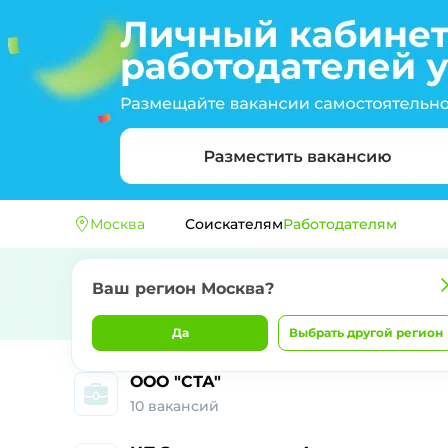
Москва
Соискателям
Работодателям
Ваш регион
Москва
?
Да
Выбрать другой регион
Работа и ваканси
ООО "СТА"
10
вакансий