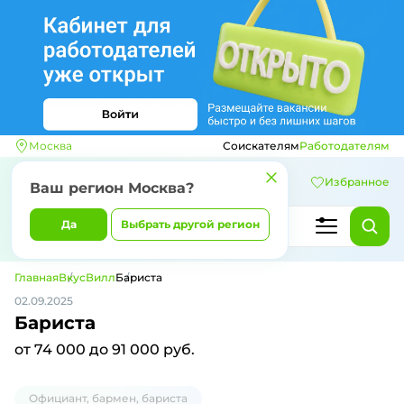
Москва
Соискателям
Работодателям
Избранное
Ваш регион
Москва
?
Да
Выбрать другой регион
Главная
ВкусВилл
Бариста
02.09.2025
Бариста
от 74 000 до 91 000 руб.
Официант, бармен, бариста