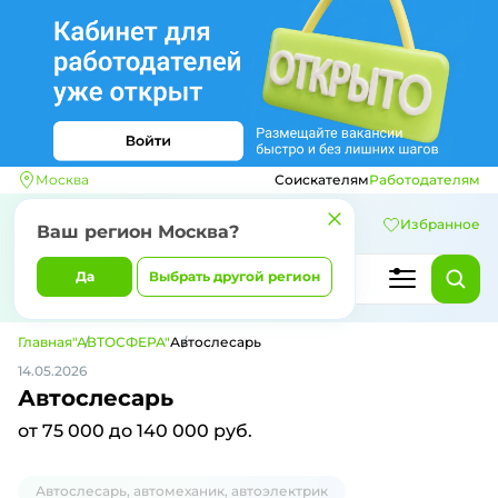
Москва
Соискателям
Работодателям
Избранное
Ваш регион
Москва
?
Да
Выбрать другой регион
Главная
"АВТОСФЕРА"
Автослесарь
14.05.2026
Автослесарь
от 75 000 до 140 000 руб.
Автослесарь, автомеханик, автоэлектрик