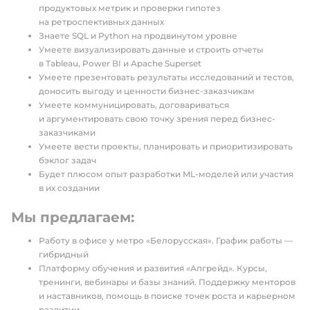
продуктовых метрик и проверки гипотез
на ретроспективных данных
Знаете SQL и Python на продвинутом уровне
Умеете визуализировать данные и строить отчеты
в Tableau, Power BI и Apache Superset
Умеете презентовать результаты исследований и тестов,
доносить выгоду и ценности бизнес-заказчикам
Умеете коммуницировать, договариваться
и аргументировать свою точку зрения перед бизнес-
заказчиками
Умеете вести проекты, планировать и приоритизировать
бэклог задач
Будет плюсом опыт разработки ML-моделей или участия
в их создании
Мы предлагаем:
Работу в офисе у метро «Белорусская». График работы —
гибридный
Платформу обучения и развития «Апгрейд». Курсы,
тренинги, вебинары и базы знаний. Поддержку менторов
и наставников, помощь в поиске точек роста и карьерном
развитии