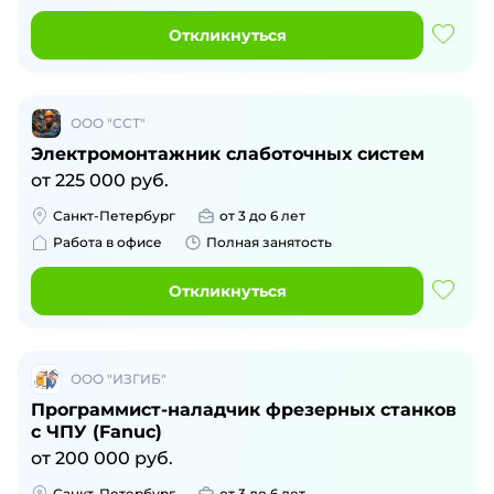
Откликнуться
ООО "ССТ"
Электромонтажник слаботочных систем
от
225 000
руб.
Санкт-Петербург
от 3 до 6 лет
Работа в офисе
Полная занятость
Откликнуться
ООО "ИЗГИБ"
Программист-наладчик фрезерных станков
с ЧПУ (Fanuc)
от
200 000
руб.
Санкт-Петербург
от 3 до 6 лет