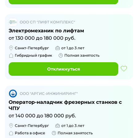
ООО СП "ЛИФТ КОМПЛЕКС"
Электромеханик по лифтам
от
130 000
до
180 000
руб.
Санкт-Петербург
от 1 до 3 лет
Гибридный график
Полная занятость
Откликнуться
ООО "АРГИС-ИНЖИНИРИНГ"
Оператор-наладчик фрезерных станков с
ЧПУ
от
140 000
до
180 000
руб.
Санкт-Петербург
от 1 до 3 лет
Работа в офисе
Полная занятость