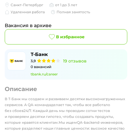
Санкт-Петербург
от 1 до 3 лет
Удаленная работа
Полная занятость
Вакансия в архиве
В избранное
Т-Банк
19
отзывов
3,9
0
вакансий
tbank.ru/career
Описание
В Т‑Банк мы создаем и развиваем десятки высоконагруженных
сервисов. А QA-командаделает так, чтобы все работало
без сбоев24/7. Каждый день мы проводим сотни тестов
и проверяем десятки гипотез, чтобы создавать продукты,
которые нравятся клиентам.Мы ищемQA-backend-инженеров,
которые разделяют наши главные ценности: высокое качество