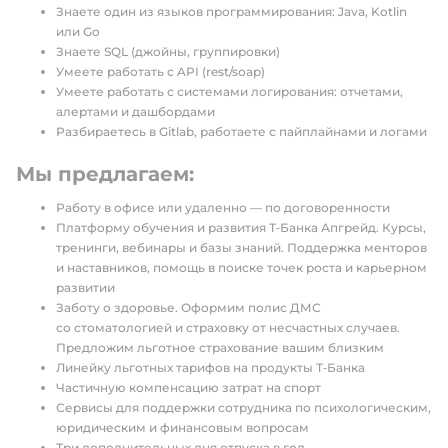
Знаете один из языков программирования: Java, Kotlin
или Go
Знаете SQL (джойны, группировки)
Умеете работать с API (rest/soap)
Умеете работать с системами логирования: отчетами,
алертами и дашбордами
Разбираетесь в Gitlab, работаете с пайплайнами и логами
Мы предлагаем:
Работу в офисе или удаленно — по договоренности
Платформу обучения и развития Т‑Банка Апгрейд. Курсы,
тренинги, вебинары и базы знаний. Поддержка менторов
и наставников, помощь в поиске точек роста и карьерном
развитии
Заботу о здоровье. Оформим полис ДМС
со стоматологией и страховку от несчастных случаев.
Предложим льготное страхование вашим близким
Линейку льготных тарифов на продукты Т‑Банка
Частичную компенсацию затрат на спорт
Сервисы для поддержки сотрудника по психологическим,
юридическим и финансовым вопросам
Три дополнительных дня отпуска в год