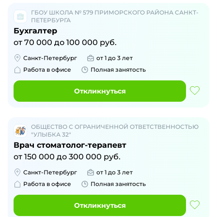
ГБОУ ШКОЛА № 579 ПРИМОРСКОГО РАЙОНА САНКТ-
ПЕТЕРБУРГА
Бухгалтер
от
70 000
до
100 000
руб.
Санкт-Петербург
от 1 до 3 лет
Работа в офисе
Полная занятость
Откликнуться
ОБЩЕСТВО С ОГРАНИЧЕННОЙ ОТВЕТСТВЕННОСТЬЮ
"УЛЫБКА 32"
Врач стоматолог-терапевт
от
150 000
до
300 000
руб.
Санкт-Петербург
от 1 до 3 лет
Работа в офисе
Полная занятость
Откликнуться