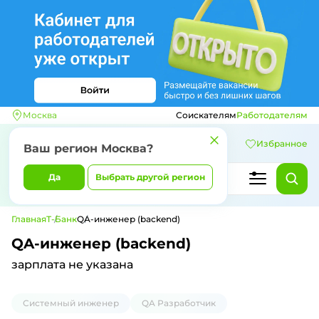
Москва
Соискателям
Работодателям
Избранное
Ваш регион
Москва
?
Да
Выбрать другой регион
Главная
Т-Банк
QA-инженер (backend)
QA-инженер (backend)
зарплата не указана
Системный инженер
QA Разработчик