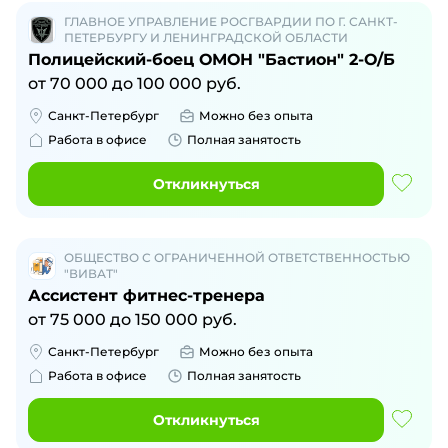
ГЛАВНОЕ УПРАВЛЕНИЕ РОСГВАРДИИ ПО Г. САНКТ-
ПЕТЕРБУРГУ И ЛЕНИНГРАДСКОЙ ОБЛАСТИ
Полицейский-боец ОМОН "Бастион" 2-О/Б
от
70 000
до
100 000
руб.
Санкт-Петербург
Можно без опыта
Работа в офисе
Полная занятость
Откликнуться
ОБЩЕСТВО С ОГРАНИЧЕННОЙ ОТВЕТСТВЕННОСТЬЮ
"ВИВАТ"
Ассистент фитнес-тренера
от
75 000
до
150 000
руб.
Санкт-Петербург
Можно без опыта
Работа в офисе
Полная занятость
Откликнуться