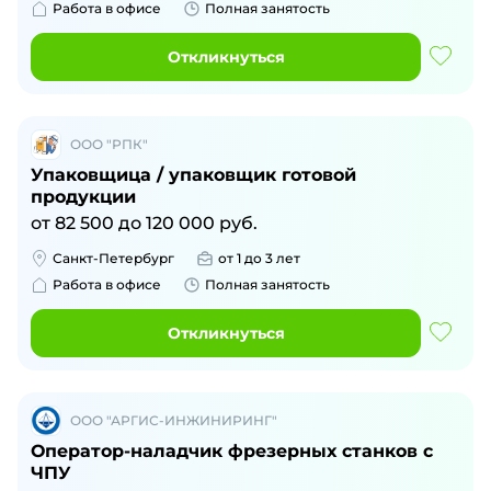
Работа в офисе
Полная занятость
Откликнуться
ООО "РПК"
Упаковщица / упаковщик готовой
продукции
от
82 500
до
120 000
руб.
Санкт-Петербург
от 1 до 3 лет
Работа в офисе
Полная занятость
Откликнуться
ООО "АРГИС-ИНЖИНИРИНГ"
Оператор-наладчик фрезерных станков с
ЧПУ