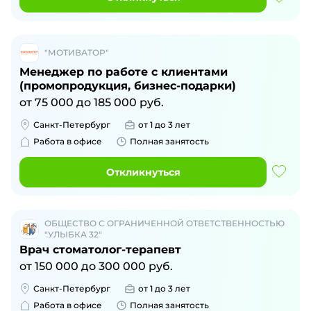
"МОТИВАТОР"
Менеджер по работе с клиентами
(промопродукция, бизнес-подарки)
от
75 000
до
185 000
руб.
Санкт-Петербург
от 1 до 3 лет
Работа в офисе
Полная занятость
Откликнуться
ОБЩЕСТВО С ОГРАНИЧЕННОЙ ОТВЕТСТВЕННОСТЬЮ
"УЛЫБКА 32"
Врач стоматолог-терапевт
от
150 000
до
300 000
руб.
Санкт-Петербург
от 1 до 3 лет
Работа в офисе
Полная занятость