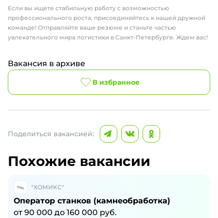
Если вы ищете стабильную работу с возможностью
профессионального роста, присоединяйтесь к нашей дружной
команде! Отправляйте ваше резюме и станьте частью
увлекательного мира логистики в Санкт-Петербурге. Ждем вас!
Вакансия в архиве
В избранное
Поделиться вакансией:
Похожие вакансии
"ХОМИКС"
Оператор станков (камнеобработка)
от
90 000
до
160 000
руб.