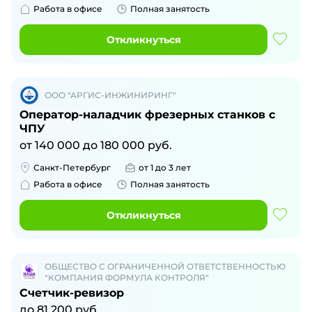
Работа в офисе
Полная занятость
Откликнуться
ООО "АРГИС-ИНЖИНИРИНГ"
Оператор-наладчик фрезерных станков с
ЧПУ
от
140 000
до
180 000
руб.
Санкт-Петербург
от 1 до 3 лет
Работа в офисе
Полная занятость
Откликнуться
ОБЩЕСТВО С ОГРАНИЧЕННОЙ ОТВЕТСТВЕННОСТЬЮ
"КОМПАНИЯ ФОРМУЛА КОНТРОЛЯ"
Счетчик-ревизор
до
81 200
руб.