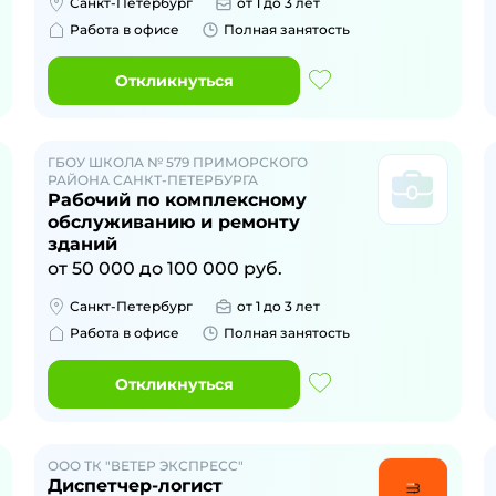
Санкт-Петербург
от 1 до 3 лет
Работа в офисе
Полная занятость
Откликнуться
ГБОУ ШКОЛА № 579 ПРИМОРСКОГО
РАЙОНА САНКТ-ПЕТЕРБУРГА
Рабочий по комплексному
обслуживанию и ремонту
зданий
от
50 000
до
100 000
руб.
Санкт-Петербург
от 1 до 3 лет
Работа в офисе
Полная занятость
Откликнуться
ООО ТК "ВЕТЕР ЭКСПРЕСС"
Диспетчер-логист