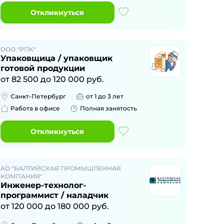
Откликнуться
ООО "РПК"
Упаковщица / упаковщик
готовой продукции
от
82 500
до
120 000
руб.
Санкт-Петербург
от 1 до 3 лет
Работа в офисе
Полная занятость
Откликнуться
АО "БАЛТИЙСКАЯ ПРОМЫШЛЕННАЯ
КОМПАНИЯ"
Инженер-технолог-
программист / наладчик
от
120 000
до
180 000
руб.