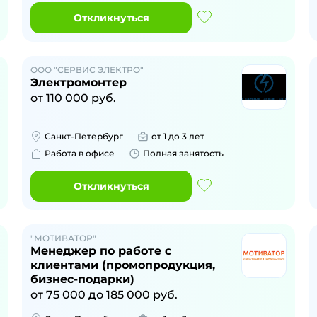
Откликнуться
ООО "СЕРВИС ЭЛЕКТРО"
Электромонтер
от
110 000
руб.
Санкт-Петербург
от 1 до 3 лет
Работа в офисе
Полная занятость
Откликнуться
"МОТИВАТОР"
Менеджер по работе с
клиентами (промопродукция,
бизнес-подарки)
от
75 000
до
185 000
руб.