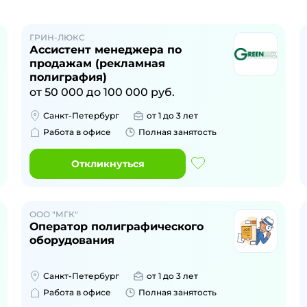
ГРИН-ЛЮКС
Ассистент менеджера по
продажам (рекламная
полиграфия)
от
50 000
до
100 000
руб.
Санкт-Петербург
от 1 до 3 лет
Работа в офисе
Полная занятость
Откликнуться
ООО "МГК"
Оператор полиграфического
оборудования
Санкт-Петербург
от 1 до 3 лет
Работа в офисе
Полная занятость