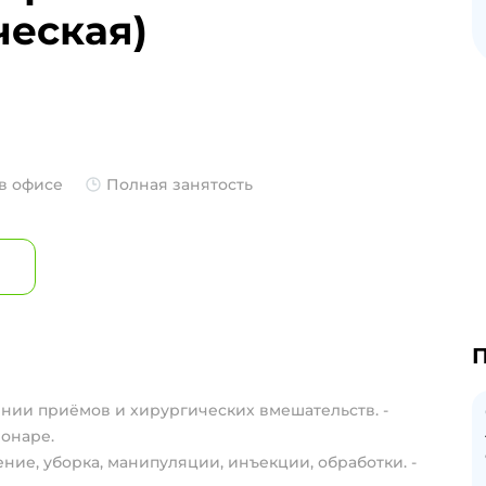
ческая)
 в офисе
Полная занятость
П
ии приёмов и хирургических вмешательств. -
онаре.
ие, уборка, манипуляции, инъекции, обработки. -