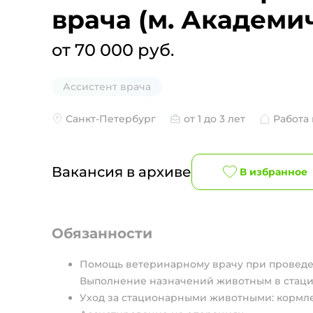
врача (м. Академи
от 70 000 руб.
Ассистент врача
Санкт-Петербург
от 1 до 3 лет
Работа
Вакансия в архиве
В избранное
Обязанности
Помощь ветеринарному врачу при проведен
Выполнение назначений животным в стаци
Уход за стационарными животными: кормлен