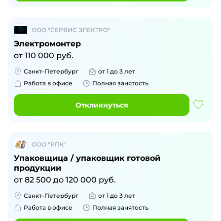
ООО "СЕРВИС ЭЛЕКТРО"
Электромонтер
от
110 000
руб.
Санкт-Петербург
от 1 до 3 лет
Работа в офисе
Полная занятость
Откликнуться
ООО "РПК"
Упаковщица / упаковщик готовой
продукции
от
82 500
до
120 000
руб.
Санкт-Петербург
от 1 до 3 лет
Работа в офисе
Полная занятость