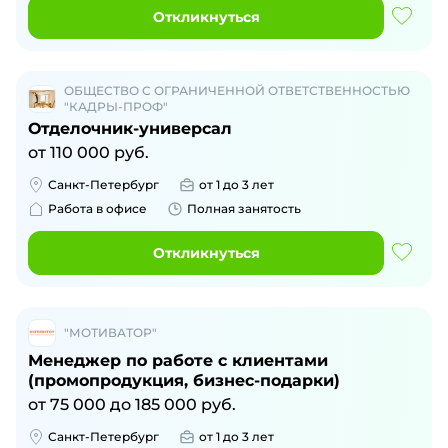
Откликнуться
ОБЩЕСТВО С ОГРАНИЧЕННОЙ ОТВЕТСТВЕННОСТЬЮ
"КАДРЫ-ПРОФ"
Отделочник-универсал
от
110 000
руб.
Санкт-Петербург
от 1 до 3 лет
Работа в офисе
Полная занятость
Откликнуться
"МОТИВАТОР"
Менеджер по работе с клиентами
(промопродукция, бизнес-подарки)
от
75 000
до
185 000
руб.
Санкт-Петербург
от 1 до 3 лет