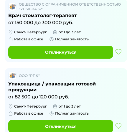
ОБЩЕСТВО С ОГРАНИЧЕННОЙ ОТВЕТСТВЕННОСТЬЮ
"УЛЫБКА 32"
Врач стоматолог-терапевт
от
150 000
до
300 000
руб.
Санкт-Петербург
от 1 до 3 лет
Работа в офисе
Полная занятость
Откликнуться
ООО "РПК"
Упаковщица / упаковщик готовой
продукции
от
82 500
до
120 000
руб.
Санкт-Петербург
от 1 до 3 лет
Работа в офисе
Полная занятость
Откликнуться