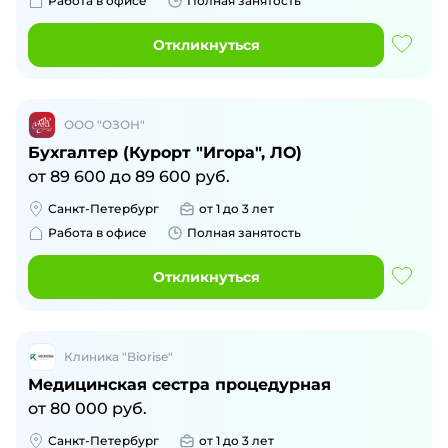
Работа в офисе
Полная занятость
Откликнуться
ООО "ОЗОН"
Бухгалтер (Курорт "Игора", ЛО)
от
89 600
до
89 600
руб.
Санкт-Петербург
от 1 до 3 лет
Работа в офисе
Полная занятость
Откликнуться
Клиника "Biorise"
Медицинская сестра процедурная
от
80 000
руб.
Санкт-Петербург
от 1 до 3 лет