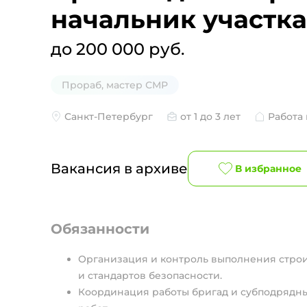
начальник участка
до 200 000 руб.
Прораб, мастер СМР
Санкт-Петербург
от 1 до 3 лет
Работа
Вакансия в архиве
В избранное
Обязанности
Организация и контроль выполнения строи
и стандартов безопасности.
Координация работы бригад и субподрядны