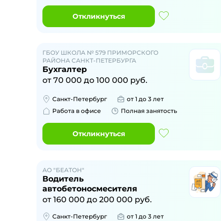
Откликнуться
ГБОУ ШКОЛА № 579 ПРИМОРСКОГО
РАЙОНА САНКТ-ПЕТЕРБУРГА
Бухгалтер
от
70 000
до
100 000
руб.
Санкт-Петербург
от 1 до 3 лет
Работа в офисе
Полная занятость
Откликнуться
АО "БЕАТОН"
Водитель
автобетоносмесителя
от
160 000
до
200 000
руб.
Санкт-Петербург
от 1 до 3 лет