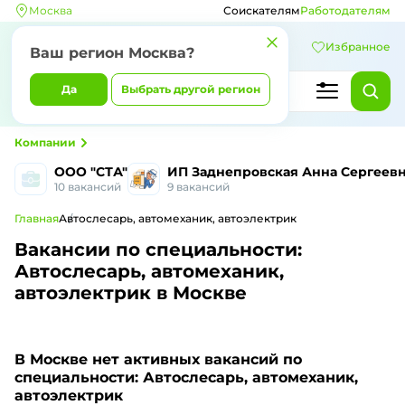
Москва
Соискателям
Работодателям
Избранное
Ваш регион Москва?
Да
Выбрать другой регион
Компании
ООО "СТА"
ИП Заднепровская Анна Сергеев
10 вакансий
9 вакансий
Главная
Автослесарь, автомеханик, автоэлектрик
Вакансии по специальности:
Автослесарь, автомеханик,
автоэлектрик в Москве
В Москве
нет активных вакансий по
специальности: Автослесарь, автомеханик,
автоэлектрик