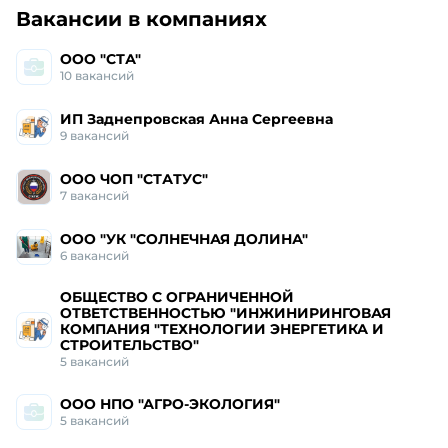
Работа и вакансии
в Шацке
Вакансии в компаниях
ООО "СТА"
10
вакансий
ИП Заднепровская Анна Сергеевна
9
вакансий
ООО ЧОП "СТАТУС"
7
вакансий
ООО "УК "СОЛНЕЧНАЯ ДОЛИНА"
6
вакансий
ОБЩЕСТВО С ОГРАНИЧЕННОЙ
ОТВЕТСТВЕННОСТЬЮ "ИНЖИНИРИНГОВАЯ
КОМПАНИЯ "ТЕХНОЛОГИИ ЭНЕРГЕТИКА И
СТРОИТЕЛЬСТВО"
5
вакансий
ООО НПО "АГРО-ЭКОЛОГИЯ"
5
вакансий