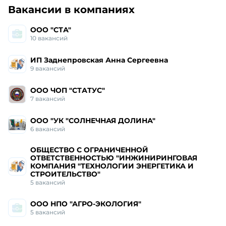
Работа и вакансии
в Сходне
Вакансии в компаниях
ООО "СТА"
10
вакансий
ИП Заднепровская Анна Сергеевна
9
вакансий
ООО ЧОП "СТАТУС"
7
вакансий
ООО "УК "СОЛНЕЧНАЯ ДОЛИНА"
6
вакансий
ОБЩЕСТВО С ОГРАНИЧЕННОЙ
ОТВЕТСТВЕННОСТЬЮ "ИНЖИНИРИНГОВАЯ
КОМПАНИЯ "ТЕХНОЛОГИИ ЭНЕРГЕТИКА И
СТРОИТЕЛЬСТВО"
5
вакансий
ООО НПО "АГРО-ЭКОЛОГИЯ"
5
вакансий