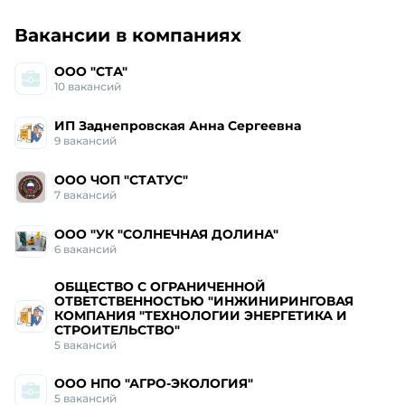
Работа и вакансии
в Спасске-Дальном
Вакансии в компаниях
ООО "СТА"
10
вакансий
ИП Заднепровская Анна Сергеевна
9
вакансий
ООО ЧОП "СТАТУС"
7
вакансий
ООО "УК "СОЛНЕЧНАЯ ДОЛИНА"
6
вакансий
ОБЩЕСТВО С ОГРАНИЧЕННОЙ
ОТВЕТСТВЕННОСТЬЮ "ИНЖИНИРИНГОВАЯ
КОМПАНИЯ "ТЕХНОЛОГИИ ЭНЕРГЕТИКА И
СТРОИТЕЛЬСТВО"
5
вакансий
ООО НПО "АГРО-ЭКОЛОГИЯ"
5
вакансий