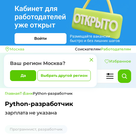
Москва
Соискателям
Работодателям
Избранное
Ваш регион
Москва
?
Да
Выбрать другой регион
Главная
Т-Банк
Python-разработчик
Python-разработчик
зарплата не указана
Программист, разработчик