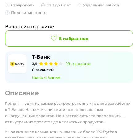
Ставрополь
от 3 до 6 лет
Удаленная работа
Полная занятость
Вакансия в архиве
В избранное
Т-Банк
19
отзывов
3,9
0
вакансий
tbank.ru/career
Описание
Python — один из самых распространенных языков разработки
в Т‑Банке. На нем мы пишем множество сложных
и нагруженных проектов. Нам всегда есть что предложить —
от внутренних проектов до клиентских продуктов.
У нас активное комьюнити: в компании более 190 Python-
разработчиков. Мы выступаем на внешних митапах