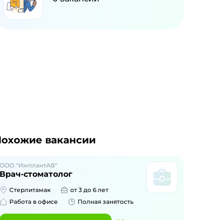
охожие вакансии
ООО "ИмплантАВ"
Врач-стоматолог
Стерлитамак
от 3 до 6 лет
Работа в офисе
Полная занятость