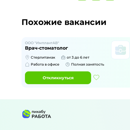
Похожие вакансии
ООО "ИмплантАВ"
Врач-стоматолог
Стерлитамак
от 3 до 6 лет
Работа в офисе
Полная занятость
Откликнуться