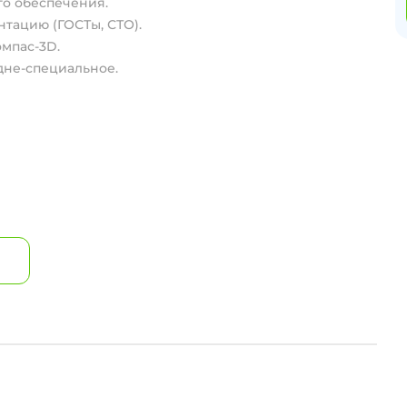
о обеспечения.
тацию (ГОСТы, СТО).
омпас-3D.
дне-специальное.