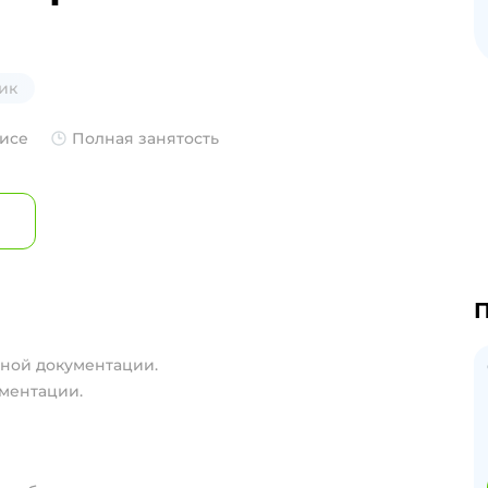
ик
фисе
Полная занятость
П
ьной документации.
ментации.