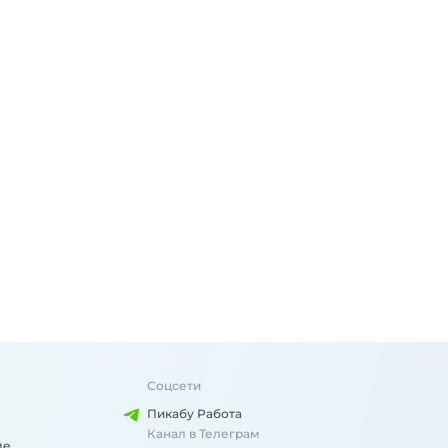
Соцсети
Пикабу Работа
Канал в Телеграм
ме