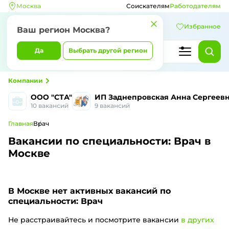
Москва
Соискателям
Работодателям
Избранное
Ваш регион Москва?
Да
Выбрать другой регион
Компании
ООО "СТА"
ИП Заднепровская Анна Сергеев
10 вакансий
9 вакансий
Главная
Врач
Вакансии по специальности: Врач в
Москве
В Москве
нет активных вакансий по
специальности: Врач
Не расстраивайтесь и посмотрите вакансии
в других