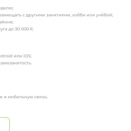
еделю;
совмещать с другими занятиями, хобби или учёбой;
айоне;
а до 30 000 ₽;
droid или iOS;
самозанятость.
е и мобильную связь;