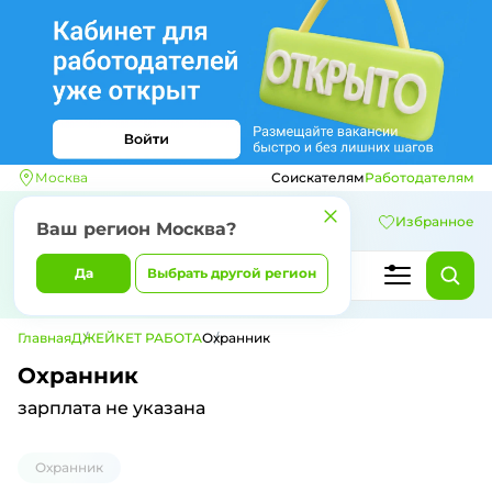
Москва
Соискателям
Работодателям
Избранное
Ваш регион
Москва
?
Да
Выбрать другой регион
Главная
ДЖЕЙКЕТ РАБОТА
Охранник
Охранник
зарплата не указана
Охранник