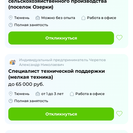
сельскохозяйственного производства
(поселок Озерки)
Тюмень
Можно без опыта
Работа в офисе
Полная занятость
Откликнуться
Индивидуальный предприниматель Черепов
Александр Николаевич
Специалист технической поддержки
(мелкая техника)
до
65 000
руб.
Тюмень
от 1 до 3 лет
Работа в офисе
Полная занятость
Откликнуться