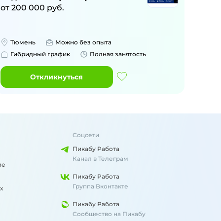
от
200 000
руб.
Тюмень
Можно без опыта
Гибридный график
Полная занятость
Откликнуться
Соцсети
Пикабу Работа
Канал в Телеграм
ме
Пикабу Работа
Группа Вконтакте
х
Пикабу Работа
Сообщество на Пикабу