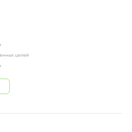
ы
вленных целей
о