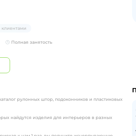
с клиентами
Полная занятость
П
аталог рулонных штор, подоконников и пластиковых
орых найдутся изделия для интерьеров в разных
иехав к нам 1 раз, вы получите исчерпывающую