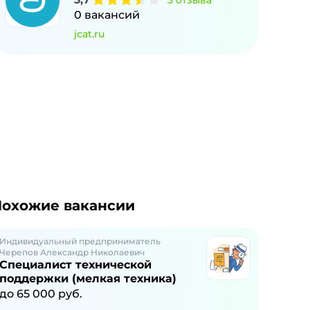
3
отзыва
0
вакансий
jcat.ru
охожие вакансии
Индивидуальный предприниматель
Черепов Александр Николаевич
Специалист технической
поддержки (мелкая техника)
до
65 000
руб.